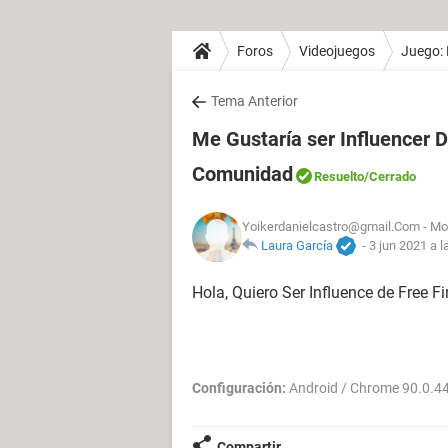
Foros
Videojuegos
Juego: 
Tema Anterior
Me Gustaría ser Influencer 
Comunidad
Resuelto
/Cerrado
Yoikerdanielcastro@gmail.Com
- Mod
Laura García
-
3 jun 2021 a l
Hola, Quiero Ser Influence de Free F
Configuración:
Android / Chrome 90.0.4
Compartir