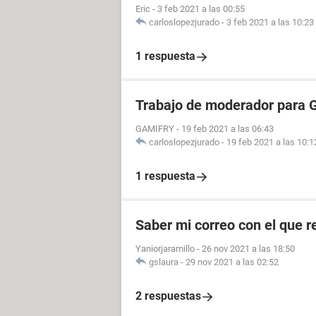
Eric
-
3 feb 2021 a las 00:55
carloslopezjurado
-
3 feb 2021 a las 10:23
1 respuesta
Trabajo de moderador para 
GAMIFRY
-
19 feb 2021 a las 06:43
carloslopezjurado
-
19 feb 2021 a las 10:1
1 respuesta
Saber mi correo con el que re
Yaniorjaramillo
-
26 nov 2021 a las 18:50
gslaura
-
29 nov 2021 a las 02:52
2 respuestas