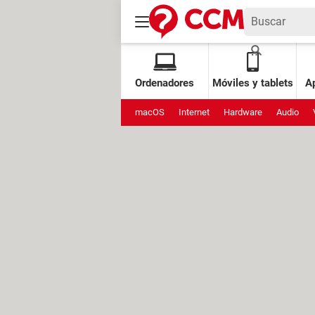
Ordenadores
Móviles y tablets
Ap
macOS
Internet
Hardware
Audio