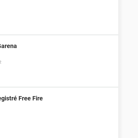
Garena
2
gistré Free Fire