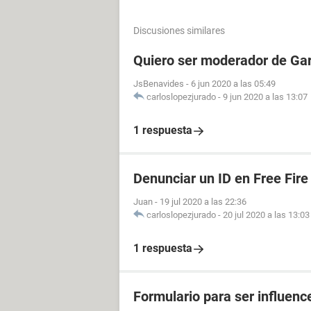
Discusiones similares
Quiero ser moderador de Gar
JsBenavides
-
6 jun 2020 a las 05:49
carloslopezjurado
-
9 jun 2020 a las 13:07
1 respuesta
Denunciar un ID en Free Fire
Juan
-
19 jul 2020 a las 22:36
carloslopezjurado
-
20 jul 2020 a las 13:03
1 respuesta
Formulario para ser influenc