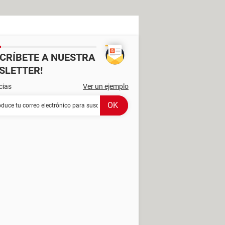
SCRÍBETE A NUESTRA
SLETTER!
cias
Ver un ejemplo