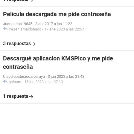
Película descargada me pide contraseña
Juancarlos19845
-
3 abr 2017 a las 11:22
Yeseniamaldonado
-
17 ene 2023 a las 22:57
3 respuestas
Descargué aplicacion KMSPico y me pide
contraseña
Claudiopatriciocaroaraya
-
3 jun 2023 a las 21:43
gslaura
-
16 jun 2023 a las 07:13
1 respuesta