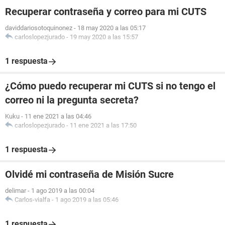
Recuperar contraseña y correo para mi CUTS
daviddariosotoquinonez
-
18 may 2020 a las 05:17
carloslopezjurado
-
19 may 2020 a las 15:57
1 respuesta
¿Cómo puedo recuperar mi CUTS si no tengo el
correo ni la pregunta secreta?
Kuku
-
11 ene 2021 a las 04:46
carloslopezjurado
-
11 ene 2021 a las 17:50
1 respuesta
Olvidé mi contraseña de Misión Sucre
delimar
-
1 ago 2019 a las 00:04
Carlos-vialfa
-
1 ago 2019 a las 05:46
1 respuesta