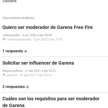
Saludos.
Discusiones similares
Quiero ser moderador de Garena Free Fire
JsBenavides
-
6 jun 2020 a las 05:49
carloslopezjurado
-
9 jun 2020 a las 13:07
1 respuesta
Solicitar ser influencer de Garena
thepercyoficial
-
21 abr 2021 a las 03:51
gslaura
-
29 ago 2021 a las 03:13
2 respuestas
Cuáles son los requisitos para ser moderador
de Garena