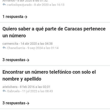
Armando
-
8 abr 2020 a las 01:32
carloslopezjurado
-
8 abr 2020 a las 16:13
1 respuesta
Quiero saber a qué parte de Caracas pertenece
un número
carmencita
-
14 abr 2020 a las 04:38
ChaneGarcia
-
9 sep 2024 a las 01:14
3 respuestas
Encontrar un número telefónico con solo el
nombre y apellido
arielsilvera
-
8 feb 2016 a las 02:01
Gabruela
-
11 jul 2022 a las 08:43
3 respuestas