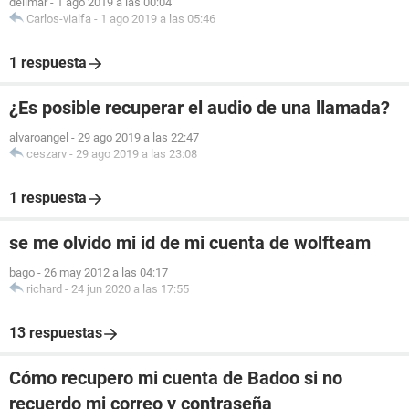
delimar
-
1 ago 2019 a las 00:04
Carlos-vialfa
-
1 ago 2019 a las 05:46
1 respuesta
¿Es posible recuperar el audio de una llamada?
alvaroangel
-
29 ago 2019 a las 22:47
ceszarv
-
29 ago 2019 a las 23:08
1 respuesta
se me olvido mi id de mi cuenta de wolfteam
bago
-
26 may 2012 a las 04:17
richard
-
24 jun 2020 a las 17:55
13 respuestas
Cómo recupero mi cuenta de Badoo si no
recuerdo mi correo y contraseña