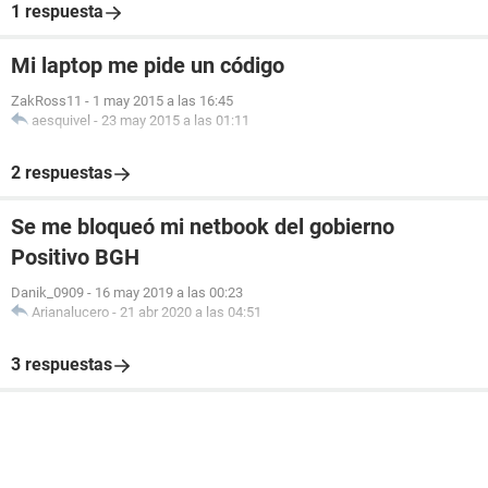
1 respuesta
Mi laptop me pide un código
ZakRoss11
-
1 may 2015 a las 16:45
aesquivel
-
23 may 2015 a las 01:11
2 respuestas
Se me bloqueó mi netbook del gobierno
Positivo BGH
Danik_0909
-
16 may 2019 a las 00:23
Arianalucero
-
21 abr 2020 a las 04:51
3 respuestas