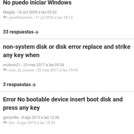
No puedo iniciar Windows
Magda
-
16 oct 2009 a las 05:32
pavelitoorisha
-
11 jul 2023 a las 18:14
33 respuestas
non-system disk or disk error replace and strike
any key when
wuilson21
-
25 may 2017 a las 05:34
jose_di_cesare
-
25 may 2017 a las 19:45
3 respuestas
Error No bootable device insert boot disk and
press any key
gonzivilla
-
8 ago 2015 a las 12:26
Sirr
-
8 ago 2015 a las 15:25