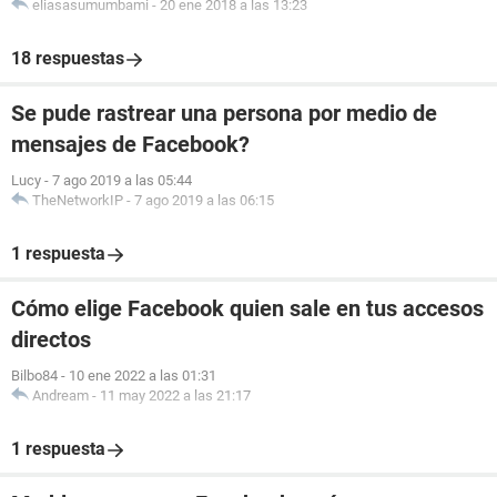
eliasasumumbami
-
20 ene 2018 a las 13:23
18 respuestas
Se pude rastrear una persona por medio de
mensajes de Facebook?
Lucy
-
7 ago 2019 a las 05:44
TheNetworkIP
-
7 ago 2019 a las 06:15
1 respuesta
Cómo elige Facebook quien sale en tus accesos
directos
Bilbo84
-
10 ene 2022 a las 01:31
Andream
-
11 may 2022 a las 21:17
1 respuesta