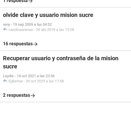
1 respuesta
olvide clave y usuario mision sucre
reny
-
19 sep 2009 a las 04:52
carolinaarenas
-
26 abr 2019 a las 13:28
16 respuestas
Recuperar usuario y contraseña de la mision
sucre
Leydis
-
14 oct 2021 a las 23:56
Eglismar
-
20 oct 2023 a las 17:58
2 respuestas