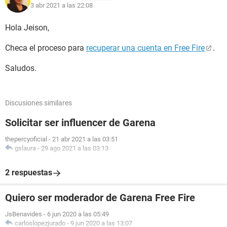
3 abr 2021 a las 22:08
Hola Jeison,
Checa el proceso para
recuperar una cuenta en Free Fire
.
Saludos.
Discusiones similares
Solicitar ser influencer de Garena
thepercyoficial
-
21 abr 2021 a las 03:51
gslaura
-
29 ago 2021 a las 03:13
2 respuestas
Quiero ser moderador de Garena Free Fire
JsBenavides
-
6 jun 2020 a las 05:49
carloslopezjurado
-
9 jun 2020 a las 13:07