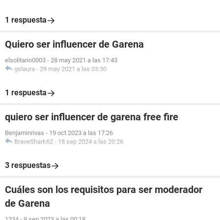
1 respuesta
Quiero ser influencer de Garena
elsolitario0003
-
28 may 2021 a las 17:43
gslaura
-
29 may 2021 a las 03:30
1 respuesta
quiero ser influencer de garena free fire
Benjaminrivas
-
19 oct 2023 a las 17:26
BraveShark62
-
18 sep 2024 a las 20:26
3 respuestas
Cuáles son los requisitos para ser moderador
de Garena
1234
-
9 sep 2023 a las 00:18