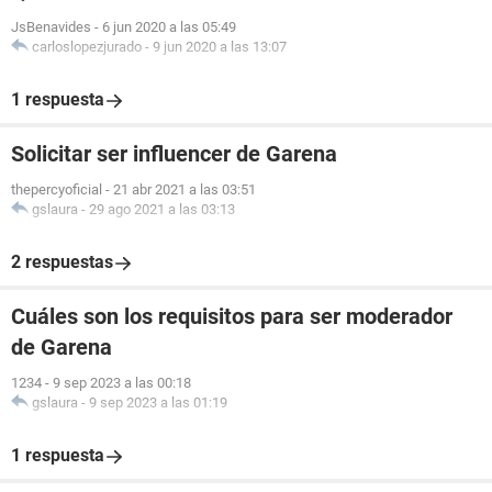
JsBenavides
-
6 jun 2020 a las 05:49
carloslopezjurado
-
9 jun 2020 a las 13:07
1 respuesta
Solicitar ser influencer de Garena
thepercyoficial
-
21 abr 2021 a las 03:51
gslaura
-
29 ago 2021 a las 03:13
2 respuestas
Cuáles son los requisitos para ser moderador
de Garena
1234
-
9 sep 2023 a las 00:18
gslaura
-
9 sep 2023 a las 01:19
1 respuesta