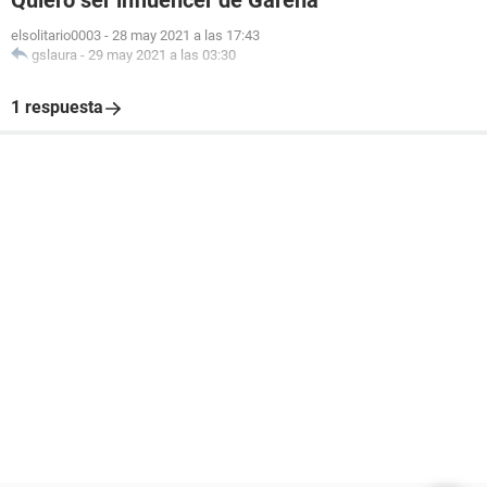
Quiero ser influencer de Garena
elsolitario0003
-
28 may 2021 a las 17:43
gslaura
-
29 may 2021 a las 03:30
1 respuesta