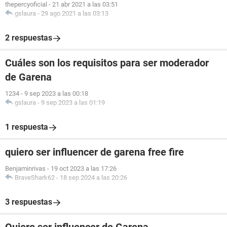
thepercyoficial
-
21 abr 2021 a las 03:51
gslaura
-
29 ago 2021 a las 03:13
2 respuestas
Cuáles son los requisitos para ser moderador
de Garena
1234
-
9 sep 2023 a las 00:18
gslaura
-
9 sep 2023 a las 01:19
1 respuesta
quiero ser influencer de garena free fire
Benjaminrivas
-
19 oct 2023 a las 17:26
BraveShark62
-
18 sep 2024 a las 20:26
3 respuestas