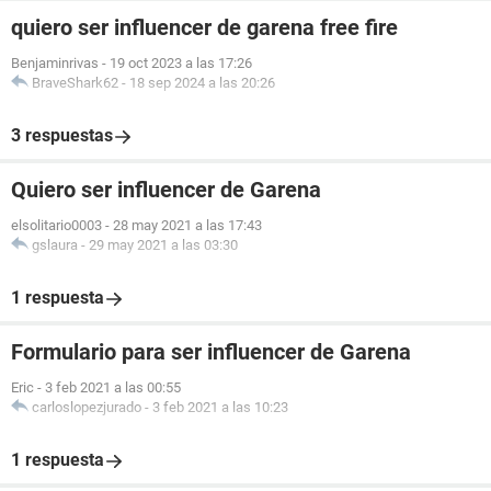
quiero ser influencer de garena free fire
Benjaminrivas
-
19 oct 2023 a las 17:26
BraveShark62
-
18 sep 2024 a las 20:26
3 respuestas
Quiero ser influencer de Garena
elsolitario0003
-
28 may 2021 a las 17:43
gslaura
-
29 may 2021 a las 03:30
1 respuesta
Formulario para ser influencer de Garena
Eric
-
3 feb 2021 a las 00:55
carloslopezjurado
-
3 feb 2021 a las 10:23
1 respuesta