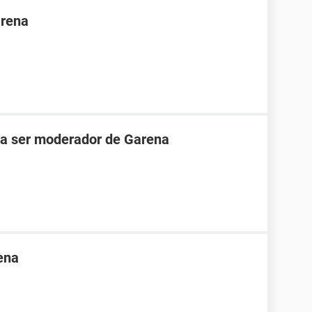
arena
ara ser moderador de Garena
ena