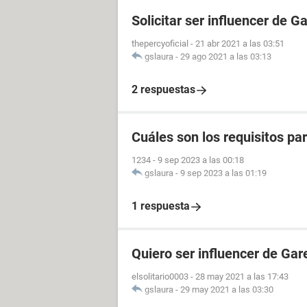
Solicitar ser influencer de G
thepercyoficial
-
21 abr 2021 a las 03:51
gslaura
-
29 ago 2021 a las 03:13
2 respuestas
Cuáles son los requisitos p
1234
-
9 sep 2023 a las 00:18
gslaura
-
9 sep 2023 a las 01:19
1 respuesta
Quiero ser influencer de Gar
elsolitario0003
-
28 may 2021 a las 17:43
gslaura
-
29 may 2021 a las 03:30