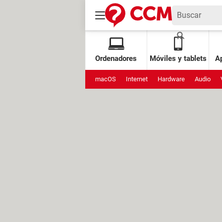
Ordenadores
Móviles y tablets
Ap
macOS
Internet
Hardware
Audio