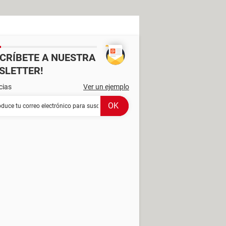
SCRÍBETE A NUESTRA
SLETTER!
cias
Ver un ejemplo