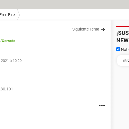
Free Fire
Siguiente Tema
¡SU
NEW
o
/Cerrado
Noti
 2021 à 10:20
280.101