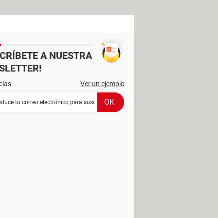
SCRÍBETE A NUESTRA
SLETTER!
cias
Ver un ejemplo