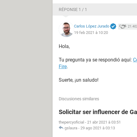
RÉPONSE 1 / 1
Carlos López Jurado
21.40
19 feb 2021 à 10:20
Hola,
Tu pregunta ya se respondió aquí:
C
Fire
.
Suerte, ¡un saludo!
Discusiones similares
Solicitar ser influencer de G
thepercyoficial
-
21 abr 2021 à 03:51
gslaura
-
29 ago 2021 à 03:13