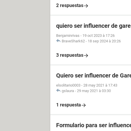
2 respuestas
quiero ser influencer de gare
Benjaminrivas
-
19 oct 2023 à 17:26
BraveShark62
-
18 sep 2024 à 20:26
3 respuestas
Quiero ser influencer de Gar
elsolitario0003
-
28 may 2021 à 17:43
gslaura
-
29 may 2021 à 03:30
1 respuesta
Formulario para ser influenc