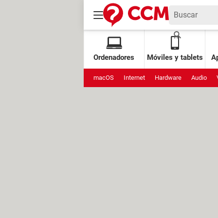
Ordenadores
Móviles y tablets
Ap
macOS
Internet
Hardware
Audio