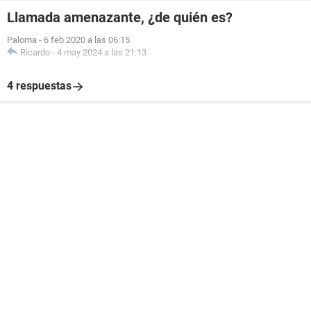
Llamada amenazante, ¿de quién es?
Paloma
-
6 feb 2020 a las 06:15
Ricardo
-
4 may 2024 a las 21:13
4 respuestas