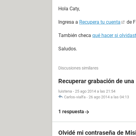
Hola Caty,
Ingresa a
Recupera tu cuenta
de F
También checa
qué hacer si olvida
Saludos.
Discusiones similares
Recuperar grabación de una
luistena
-
25 ago 2014 a las 21:54
Carlos-vialfa
-
26 ago 2014 a las 04:13
1 respuesta
Olvidé mi contraseña de Mis