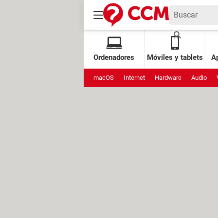
Ordenadores
Móviles y tablets
Ap
macOS
Internet
Hardware
Audio