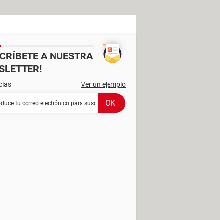
SCRÍBETE A NUESTRA
SLETTER!
cias
Ver un ejemplo