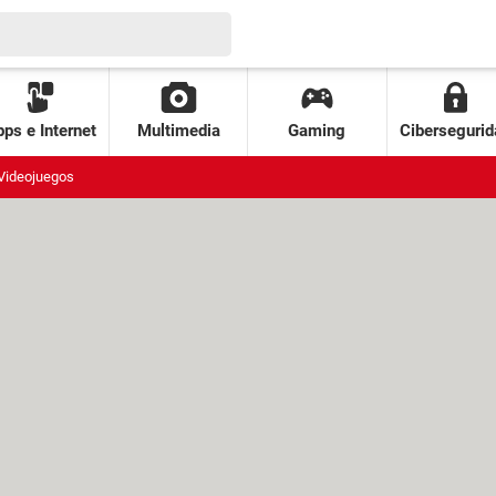
ps e Internet
Multimedia
Gaming
Cibersegurid
Videojuegos