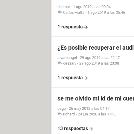
delimar
-
1 ago 2019 a las 00:04
Carlos-vialfa
-
1 ago 2019 a las 05:46
1 respuesta
¿Es posible recuperar el aud
alvaroangel
-
29 ago 2019 a las 22:47
ceszarv
-
29 ago 2019 a las 23:08
1 respuesta
se me olvido mi id de mi cu
bago
-
26 may 2012 a las 04:17
richard
-
24 jun 2020 a las 17:55
13 respuestas