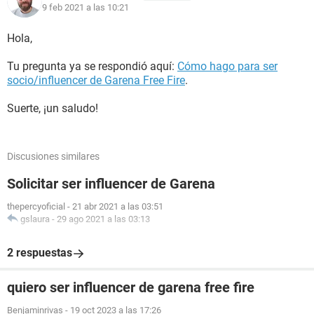
9 feb 2021 a las 10:21
Hola,
Tu pregunta ya se respondió aquí:
Cómo hago para ser
socio/influencer de Garena Free Fire
.
Suerte, ¡un saludo!
Discusiones similares
Solicitar ser influencer de Garena
thepercyoficial
-
21 abr 2021 a las 03:51
gslaura
-
29 ago 2021 a las 03:13
2 respuestas
quiero ser influencer de garena free fire
Benjaminrivas
-
19 oct 2023 a las 17:26