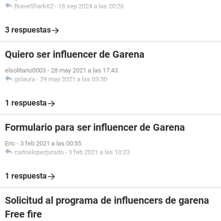
BraveShark62
-
18 sep 2024 a las 20:26
3 respuestas
Quiero ser influencer de Garena
elsolitario0003
-
28 may 2021 a las 17:43
gslaura
-
29 may 2021 a las 03:30
1 respuesta
Formulario para ser influencer de Garena
Eric
-
3 feb 2021 a las 00:55
carloslopezjurado
-
3 feb 2021 a las 10:23
1 respuesta
Solicitud al programa de influencers de garena
Free fire