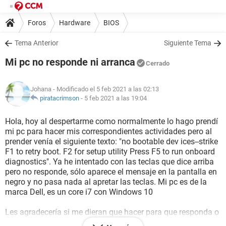
Foros
Hardware
BIOS
Tema Anterior
Siguiente Tema
Mi pc no responde ni arranca
Cerrado
Johana
- Modificado el 5 feb 2021 a las 02:13
piratacrimson
-
5 feb 2021 a las 19:04
Hola, hoy al despertarme como normalmente lo hago prendí
mi pc para hacer mis correspondientes actividades pero al
prender venía el siguiente texto: "no bootable dev ices--strike
F1 to retry boot. F2 for setup utility Press F5 to run onboard
diagnostics". Ya he intentado con las teclas que dice arriba
pero no responde, sólo aparece el mensaje en la pantalla en
negro y no pasa nada al apretar las teclas. Mi pc es de la
marca Dell, es un core i7 con Windows 10
Les agradecería si me dieran que hacer para que responda o
funcione como normalmente lo hacía.