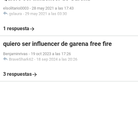
elsolitario0003
-
28 may 2021 a las 17:43
gslaura
-
29 may 2021 a las 03:30
1 respuesta
quiero ser influencer de garena free fire
Benjaminrivas
-
19 oct 2023 a las 17:26
BraveShark62
-
18 sep 2024 a las 20:26
3 respuestas