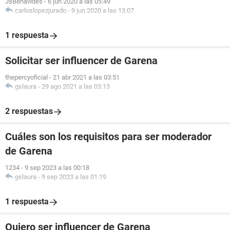
JsBenavides
-
6 jun 2020 a las 05:49
carloslopezjurado
-
9 jun 2020 a las 13:07
1 respuesta
Solicitar ser influencer de Garena
thepercyoficial
-
21 abr 2021 a las 03:51
gslaura
-
29 ago 2021 a las 03:13
2 respuestas
Cuáles son los requisitos para ser moderador
de Garena
1234
-
9 sep 2023 a las 00:18
gslaura
-
9 sep 2023 a las 01:19
1 respuesta
Quiero ser influencer de Garena