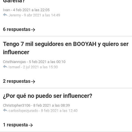
Garena?
Ivan
-
4 feb 2021 a las 22:05
Jeremy
-
9 abr 2021 a las 14:49
6 respuestas
Tengo 7 mil seguidores en BOOYAH y quiero ser
influencer
Cristhianrojas
-
5 feb 2021 a las 00:10
Ismael
-
2 jul 2021 a las 15:30
2 respuestas
¿Por qué no puedo ser influencer?
Christopher3106
-
8 feb 2021 a las 08:39
carloslopezjurado
-
8 feb 2021 a las 12:40
1 respuesta