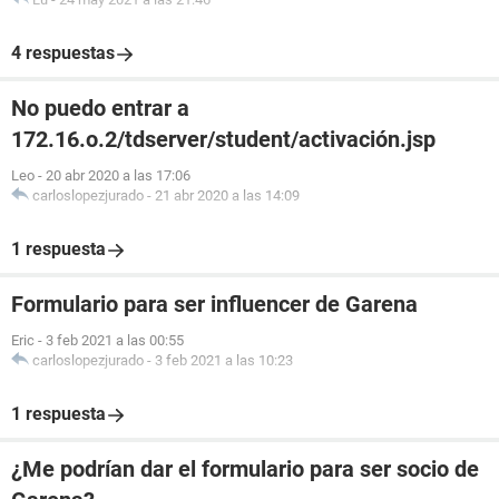
4 respuestas
No puedo entrar a
172.16.o.2/tdserver/student/activación.jsp
Leo
-
20 abr 2020 a las 17:06
carloslopezjurado
-
21 abr 2020 a las 14:09
1 respuesta
Formulario para ser influencer de Garena
Eric
-
3 feb 2021 a las 00:55
carloslopezjurado
-
3 feb 2021 a las 10:23
1 respuesta
¿Me podrían dar el formulario para ser socio de