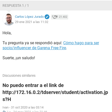
RESPUESTA 1 / 1
Carlos López Jurado
21.402
29 ene 2021 a las 11:32
Hola,
Tu pregunta ya se respondió aquí:
Cómo hago para ser
socio/influencer de Garena Free Fire
.
Suerte, ¡un saludo!
Discusiones similares
No puedo entrar a el link de
http://172.16.0.2/tdserver/student/activation.jp
s?H
Ivan
-
31 oct 2020 a las 03:14
Lu
-
24 may 2021 a las 21:46