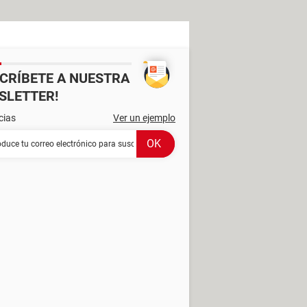
SCRÍBETE A NUESTRA
SLETTER!
cias
Ver un ejemplo