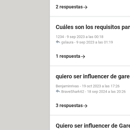
2 respuestas
Cuáles son los requisitos p
1234
-
9 sep 2023 a las 00:18
gslaura
-
9 sep 2023 a las 01:19
1 respuesta
quiero ser influencer de gare
Benjaminrivas
-
19 oct 2023 a las 17:26
BraveShark62
-
18 sep 2024 a las 20:26
3 respuestas
Quiero ser influencer de Gar