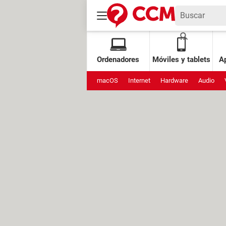
Ordenadores
Móviles y tablets
Ap
macOS
Internet
Hardware
Audio