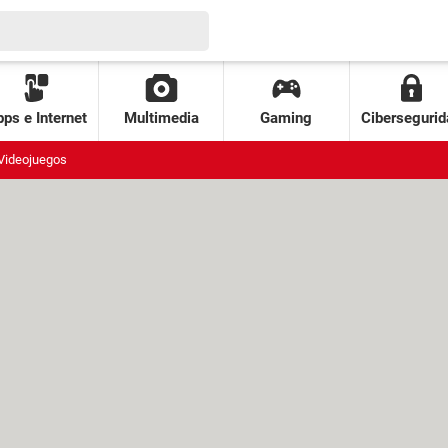
ps e Internet
Multimedia
Gaming
Cibersegurid
Videojuegos