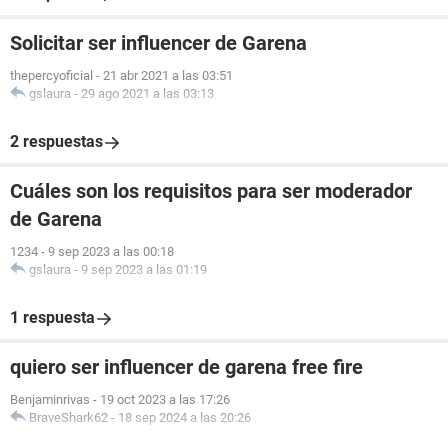
Solicitar ser influencer de Garena
thepercyoficial
-
21 abr 2021 a las 03:51
gslaura
-
29 ago 2021 a las 03:13
2 respuestas
Cuáles son los requisitos para ser moderador
de Garena
1234
-
9 sep 2023 a las 00:18
gslaura
-
9 sep 2023 a las 01:19
1 respuesta
quiero ser influencer de garena free fire
Benjaminrivas
-
19 oct 2023 a las 17:26
BraveShark62
-
18 sep 2024 a las 20:26