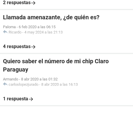
2 respuestas
Llamada amenazante, ¿de quién es?
Paloma
-
6 feb 2020 a las 06:15
Ricardo
-
4 may 2024 a las 21:13
4 respuestas
Quiero saber el número de mi chip Claro
Paraguay
Armando
-
8 abr 2020 a las 01:32
carloslopezjurado
-
8 abr 2020 a las 16:13
1 respuesta