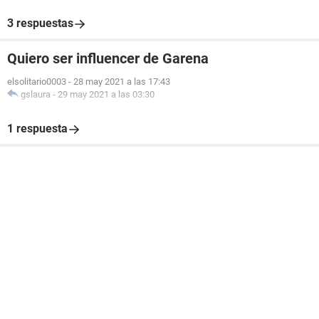
3 respuestas
Quiero ser influencer de Garena
elsolitario0003
-
28 may 2021 a las 17:43
gslaura
-
29 may 2021 a las 03:30
1 respuesta