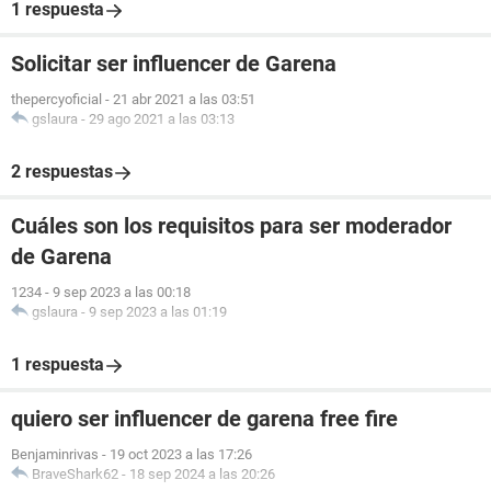
1 respuesta
Solicitar ser influencer de Garena
thepercyoficial
-
21 abr 2021 a las 03:51
gslaura
-
29 ago 2021 a las 03:13
2 respuestas
Cuáles son los requisitos para ser moderador
de Garena
1234
-
9 sep 2023 a las 00:18
gslaura
-
9 sep 2023 a las 01:19
1 respuesta
quiero ser influencer de garena free fire
Benjaminrivas
-
19 oct 2023 a las 17:26
BraveShark62
-
18 sep 2024 a las 20:26