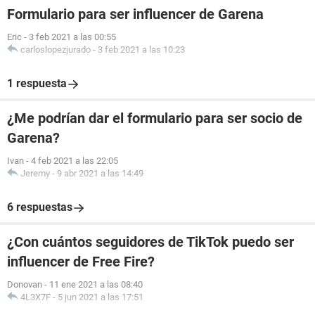
Formulario para ser influencer de Garena
Eric
-
3 feb 2021 a las 00:55
carloslopezjurado
-
3 feb 2021 a las 10:23
1 respuesta
¿Me podrían dar el formulario para ser socio de
Garena?
Ivan
-
4 feb 2021 a las 22:05
Jeremy
-
9 abr 2021 a las 14:49
6 respuestas
¿Con cuántos seguidores de TikTok puedo ser
influencer de Free Fire?
Donovan
-
11 ene 2021 a las 08:40
4L3X7F
-
5 jun 2021 a las 17:51