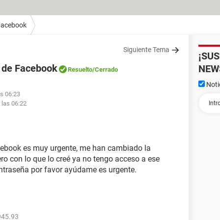
Facebook
Siguiente Tema
¡SU
 de Facebook
NEW
Resuelto
/Cerrado
Noti
as 06:23
 las 06:22
cebook es muy urgente, me han cambiado la
ro con lo que lo creé ya no tengo acceso a ese
traseña por favor ayúdame es urgente.
945.93