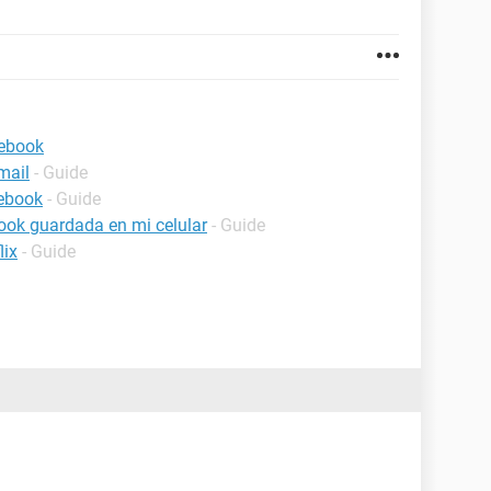
cebook
mail
- Guide
cebook
- Guide
ook guardada en mi celular
- Guide
lix
- Guide