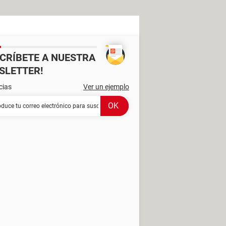
SCRÍBETE A NUESTRA
SLETTER!
cias
Ver un ejemplo