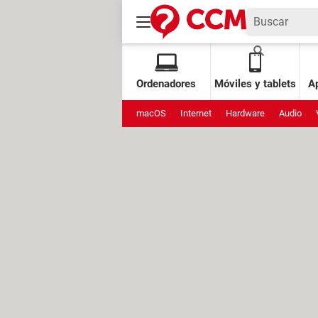
Ordenadores
Móviles y tablets
Ap
macOS
Internet
Hardware
Audio