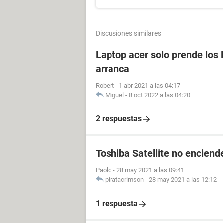
Discusiones similares
Laptop acer solo prende los 
arranca
Robert
-
1 abr 2021 a las 04:17
Miguel
-
8 oct 2022 a las 04:20
2 respuestas
Toshiba Satellite no enciende
Paolo
-
28 may 2021 a las 09:41
piratacrimson
-
28 may 2021 a las 12:12
1 respuesta