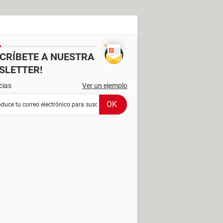
SCRÍBETE A NUESTRA
SLETTER!
cias
Ver un ejemplo