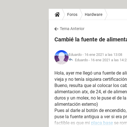
Foros
Hardware
Tema Anterior
Cambié la fuente de aliment
Eduardo
- 16 ene 2021 a las 13:08
Eduardo -
16 ene 2021 a las 14:2
Hola, ayer me llegó una fuente de al
vieja y no tenía siquiera certificación
Bueno, resulta que al colocar los ca
alimentacion atx, de 24, el de alime
duros y un molex, no le puse el de l
alimentación externo)
Pues al darle al botón de encendido
puse la fuente antigua a ver si era 
factible es que mi
placa base
se romp