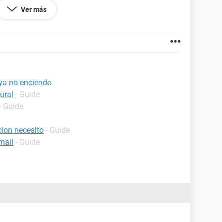
 recibe energía de la fuente sí está encendida
Ver más
ando?
 ya no enciende
ural
- Guide
- Guide
ion necesito
- Guide
mail
- Guide