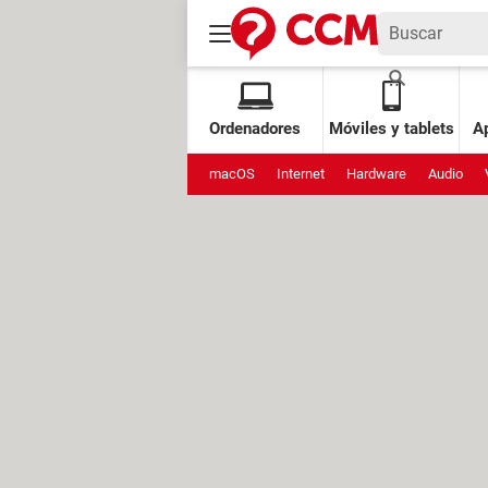
Ordenadores
Móviles y tablets
Ap
macOS
Internet
Hardware
Audio