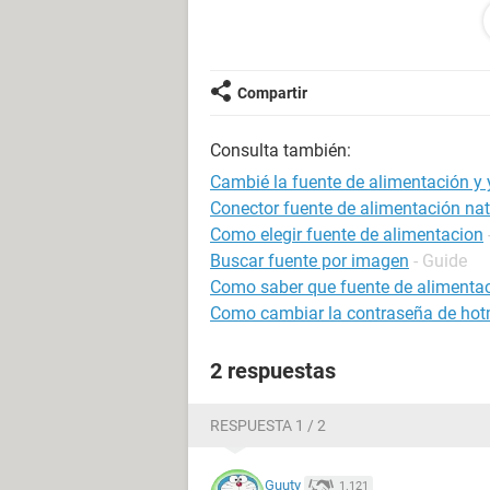
a320m-k prime) la cual me indica que
¿alguien sabe que podría estar pas
Gracias de antemano.
Compartir
Consulta también:
Cambié la fuente de alimentación y
Conector fuente de alimentación nat
Como elegir fuente de alimentacion
Buscar fuente por imagen
- Guide
Como saber que fuente de alimentac
Como cambiar la contraseña de hot
2 respuestas
RESPUESTA 1 / 2
Guuty
1.121