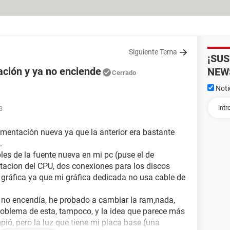
Siguiente Tema
¡SU
ación y ya no enciende
NEW
Cerrado
Noti
3
imentación nueva ya que la anterior era bastante
.
bles de la fuente nueva en mi pc (puse el de
ntacion del CPU, dos conexiones para los discos
a gráfica ya que mi gráfica dedicada no usa cable de
, no encendía, he probado a cambiar la ram,nada,
problema de esta, tampoco, y la idea que parece más
ió, pero la luz que tiene mi placa base (una