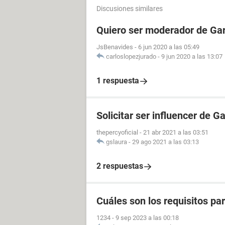
Discusiones similares
Quiero ser moderador de Gar
JsBenavides
-
6 jun 2020 a las 05:49
carloslopezjurado
-
9 jun 2020 a las 13:07
1 respuesta
Solicitar ser influencer de G
thepercyoficial
-
21 abr 2021 a las 03:51
gslaura
-
29 ago 2021 a las 03:13
2 respuestas
Cuáles son los requisitos p
1234
-
9 sep 2023 a las 00:18