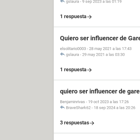
gslaura
-
9 sep 2023 a las 01:19
1 respuesta
Quiero ser influencer de Gar
elsolitario0003
-
28 may 2021 a las 17:43
gslaura
-
29 may 2021 a las 03:30
1 respuesta
quiero ser influencer de gare
Benjaminrivas
-
19 oct 2023 a las 17:26
BraveShark62
-
18 sep 2024 a las 20:26
3 respuestas