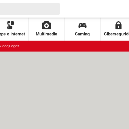
ps e Internet
Multimedia
Gaming
Cibersegurid
Videojuegos