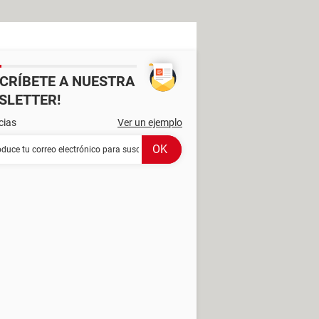
SCRÍBETE A NUESTRA
SLETTER!
cias
Ver un ejemplo