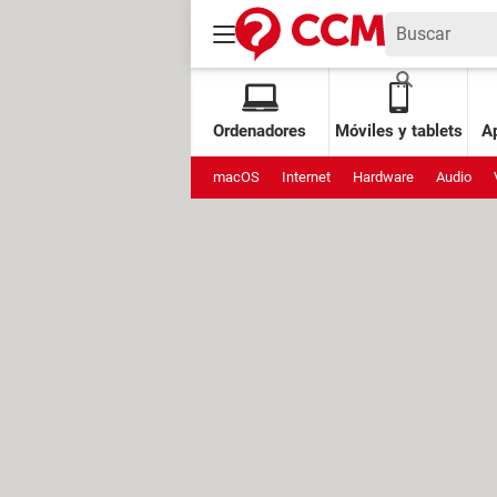
Ordenadores
Móviles y tablets
Ap
macOS
Internet
Hardware
Audio