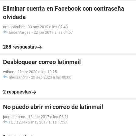
Eliminar cuenta en Facebook con contraseña
olvidada
amigotimber
-
30 nov 2012 a las 02:40
EnderVargas
-
22 jun 2019 a las 04:57
288 respuestas
Desbloquear correo latinmail
wilson
-
22 abr 2020 a las 19:25
alessandro
-
28 sep 2020 a las 08:00
2 respuestas
No puedo abrir mi correo de latinmail
jacquiehome
-
18 ene 2017 a las 06:21
PLuis234
-
5 may 2017 a las 17:57