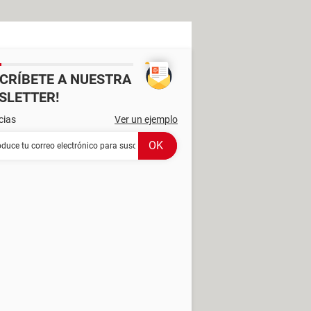
SCRÍBETE A NUESTRA
SLETTER!
cias
Ver un ejemplo