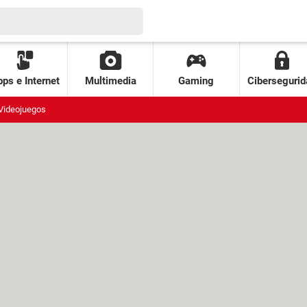
ps e Internet
Multimedia
Gaming
Cibersegurid
Videojuegos