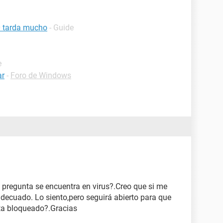
0 tarda mucho
- Guide
e
ar
-
Foro de Windows
 pregunta se encuentra en virus?.Creo que si me
adecuado. Lo siento,pero seguirá abierto para que
sta bloqueado?.Gracias