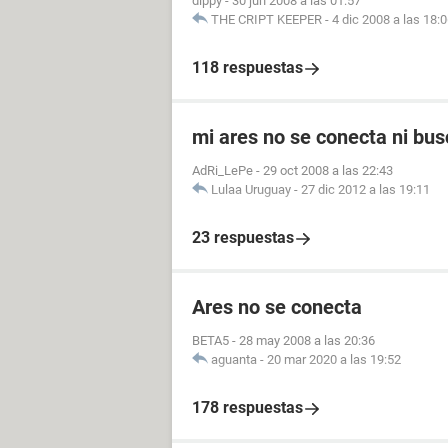
dippy
-
30 jun 2008 a las 01:57
THE CRIPT KEEPER
-
4 dic 2008 a las 18:
118 respuestas
mi ares no se conecta ni bus
AdRi_LePe
-
29 oct 2008 a las 22:43
Lulaa Uruguay
-
27 dic 2012 a las 19:11
23 respuestas
Ares no se conecta
BETA5
-
28 may 2008 a las 20:36
aguanta
-
20 mar 2020 a las 19:52
178 respuestas