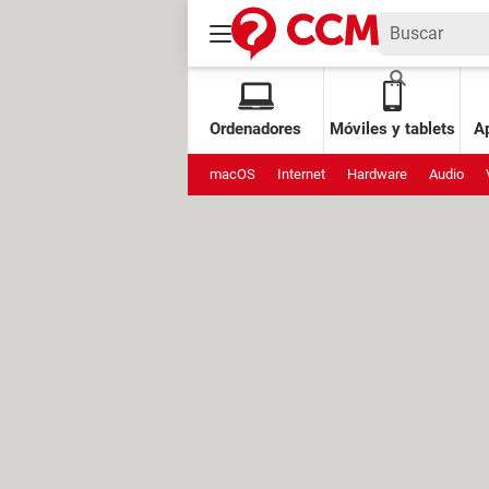
Ordenadores
Móviles y tablets
Ap
macOS
Internet
Hardware
Audio