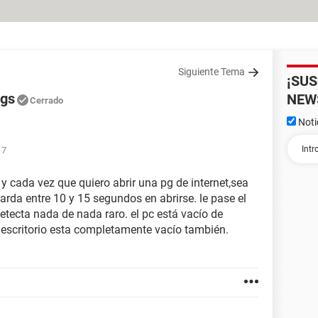
Siguiente Tema
¡SU
pgs
NEW
Cerrado
Noti
17
 cada vez que quiero abrir una pg de internet,sea
tarda entre 10 y 15 segundos en abrirse. le pase el
tecta nada de nada raro. el pc está vacío de
l escritorio esta completamente vacío también.