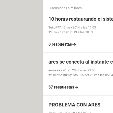
Discusiones similares
10 horas restaurando el sis
Tuko777
-
5 may 2014 a las 11:03
Toi
-
12 feb 2019 a las 18:59
8 respuestas
ares se conecta al instante 
emaaaa
-
20 oct 2008 a las 23:03
hermestrimefisto
-
15 oct 2012 a las 05:34
37 respuestas
PROBLEMA CON ARES