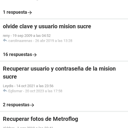
1 respuesta
olvide clave y usuario mision sucre
reny
-
19 sep 2009 a las 04:52
carolinaarenas
-
26 abr 2019 a las 13:28
16 respuestas
Recuperar usuario y contraseña de la mision
sucre
Leydis
-
14 oct 2021 a las 23:56
Eglismar
-
20 oct 2023 a las 17:58
2 respuestas
Recuperar fotos de Metroflog