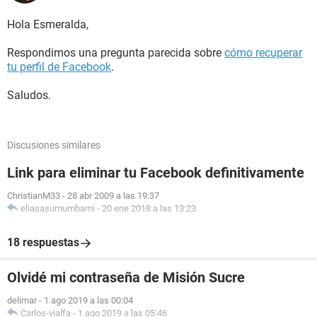
Hola Esmeralda,
Respondimos una pregunta parecida sobre
cómo recuperar
tu perfil de Facebook
.
Saludos.
Discusiones similares
Link para eliminar tu Facebook definitivamente
ChristianM33
-
28 abr 2009 a las 19:37
eliasasumumbami
-
20 ene 2018 a las 13:23
18 respuestas
Olvidé mi contraseña de Misión Sucre
delimar
-
1 ago 2019 a las 00:04
Carlos-vialfa
-
1 ago 2019 a las 05:46