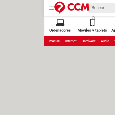
Ordenadores
Móviles y tablets
Ap
macOS
Internet
Hardware
Audio