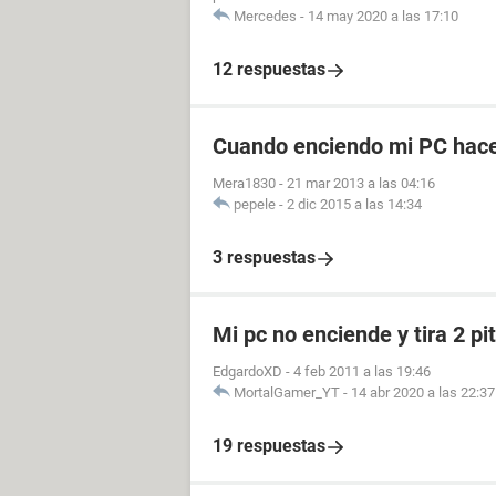
Mercedes
-
14 may 2020 a las 17:10
12 respuestas
Cuando enciendo mi PC hace 
Mera1830
-
21 mar 2013 a las 04:16
pepele
-
2 dic 2015 a las 14:34
3 respuestas
Mi pc no enciende y tira 2 pi
EdgardoXD
-
4 feb 2011 a las 19:46
MortalGamer_YT
-
14 abr 2020 a las 22:37
19 respuestas