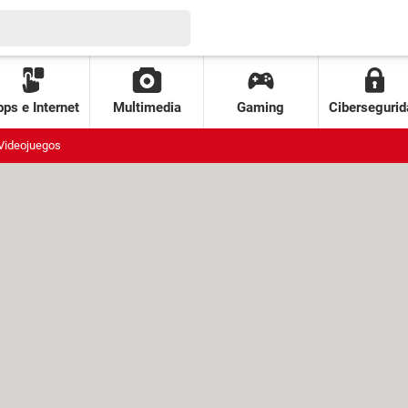
ps e Internet
Multimedia
Gaming
Cibersegurid
Videojuegos