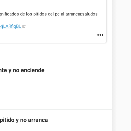
gnificados de los pitidos del pc al arrancar,saludos
rjLARfiqBU
nte y no enciende
itido y no arranca