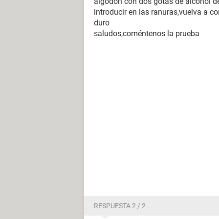
algodón con dos gotas de alcohol de
introducir en las ranuras,vuelva a co
duro
saludos,coméntenos la prueba
RESPUESTA 2 / 2