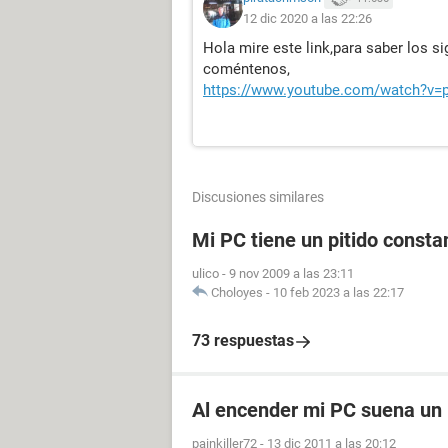
12 dic 2020 a las 22:26
Hola mire este link,para saber los si
coméntenos,
https://www.youtube.com/watch?v=p
Discusiones similares
Mi PC tiene un pitido consta
ulico
-
9 nov 2009 a las 23:11
Choloyes
-
10 feb 2023 a las 22:17
73 respuestas
Al encender mi PC suena un p
painkiller72
-
13 dic 2011 a las 20:12