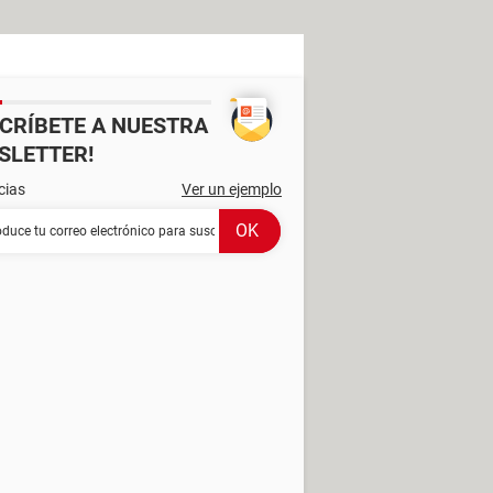
SCRÍBETE A NUESTRA
SLETTER!
cias
Ver un ejemplo