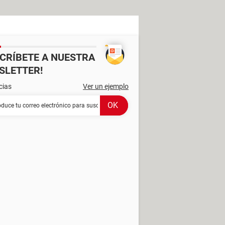
SCRÍBETE A NUESTRA
SLETTER!
cias
Ver un ejemplo