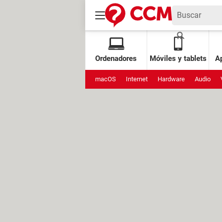
Ordenadores
Móviles y tablets
Ap
macOS
Internet
Hardware
Audio