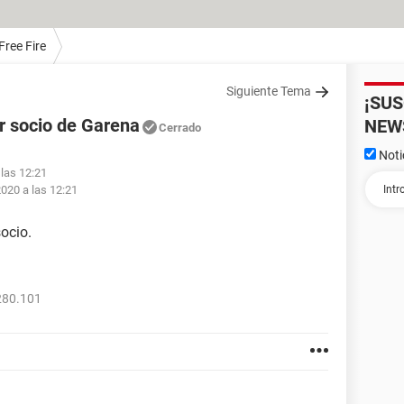
Free Fire
Siguiente Tema
¡SU
r socio de Garena
NEW
Cerrado
Noti
 las 12:21
2020 a las 12:21
ocio.
280.101