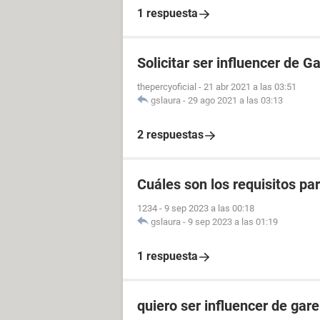
1 respuesta
Solicitar ser influencer de G
thepercyoficial
-
21 abr 2021 a las 03:51
gslaura
-
29 ago 2021 a las 03:13
2 respuestas
Cuáles son los requisitos p
1234
-
9 sep 2023 a las 00:18
gslaura
-
9 sep 2023 a las 01:19
1 respuesta
quiero ser influencer de gare