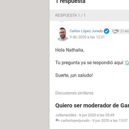
1 respuesta
RESPUESTA 1 / 1
Carlos López Jurado
21.40
9 dic 2020 a las 12:21
Hola Nathalia,
Tu pregunta ya se respondió aquí:
C
Suerte, ¡un saludo!
Discusiones similares
Quiero ser moderador de Gar
JsBenavides
-
6 jun 2020 a las 05:49
carloslopezjurado
-
9 jun 2020 a las 13:07