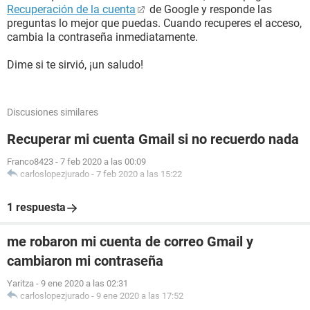
Recuperación de la cuenta
de Google y responde las
preguntas lo mejor que puedas. Cuando recuperes el acceso,
cambia la contraseña inmediatamente.
Dime si te sirvió, ¡un saludo!
Discusiones similares
Recuperar mi cuenta Gmail si no recuerdo nada
Franco8423
-
7 feb 2020 a las 00:09
carloslopezjurado
-
7 feb 2020 a las 15:22
1 respuesta
me robaron mi cuenta de correo Gmail y
cambiaron mi contraseña
Yaritza
-
9 ene 2020 a las 02:31
carloslopezjurado
-
9 ene 2020 a las 17:52