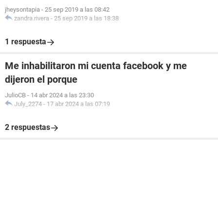
jheysontapia
-
25 sep 2019 a las 08:42
zandra.rivera
-
25 sep 2019 a las 18:38
1 respuesta
Me inhabilitaron mi cuenta facebook y me
dijeron el porque
JulioCB
-
14 abr 2024 a las 23:30
July_2274
-
17 abr 2024 a las 07:19
2 respuestas