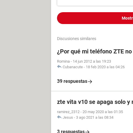
Mostr
Discusiones similares
¿Por qué mi teléfono ZTE no
Romina
-
14 jun 2012 a las 19:23
Cubanacute
-
18 feb 2020 a las 04:26
39 respuestas
zte vita v10 se apaga solo y
ramirez_2312
-
20 may 2020 a las 01:35
Jesus
-
3 ago 2021 a las 08:34
3 respuestas