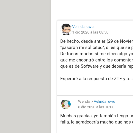
Velinda_uwu
1 dic 2020 a las 08:50
De hecho, desde antier (29 de Novie
"pasaron mi solicitud", si es que se p
De todos modos si me dicen algo yo 
que me encontró entre los comentar
que es de Software y que debería rep
Esperaré a la respuesta de ZTE y te 
Wendo
>
Velinda_uwu
6 dic 2020 a las 18:08
Muchas gracias, yo también tengo u
falla, le agradecería mucho que nos