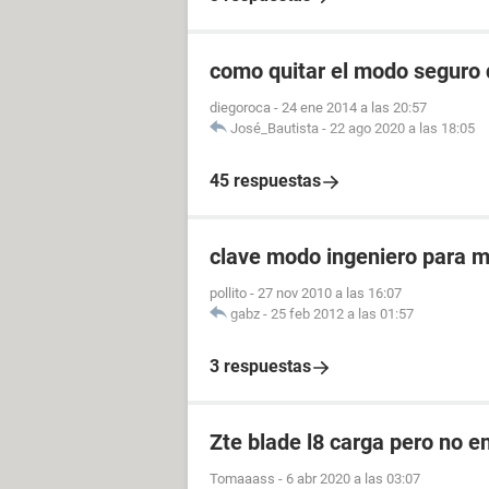
como quitar el modo seguro 
diegoroca
-
24 ene 2014 a las 20:57
José_Bautista
-
22 ago 2020 a las 18:05
45 respuestas
clave modo ingeniero para mi
pollito
-
27 nov 2010 a las 16:07
gabz
-
25 feb 2012 a las 01:57
3 respuestas
Zte blade l8 carga pero no e
Tomaaass
-
6 abr 2020 a las 03:07