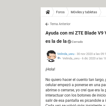
Foros
Móviles y tabletas
Tema Anterior
Ayuda con mi ZTE Blade V9 V
es la de la
Cerrado
Velinda_uwu
- 30 nov 2020 a las 09:
Velinda_uwu -
6 dic 2020 a las 1
¡Hola!
No quiero hacer el cuento tan largo
celular empezó a ponerse en una pan
abrirse o cerrarse, yo creí que era l
interactuar con los botones de inicio
salir de esa pantalla es picandole a i
Cada vez se volvió más insistente, y 