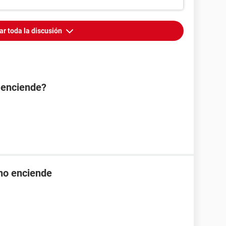
ar toda la discusión
 enciende?
 no enciende