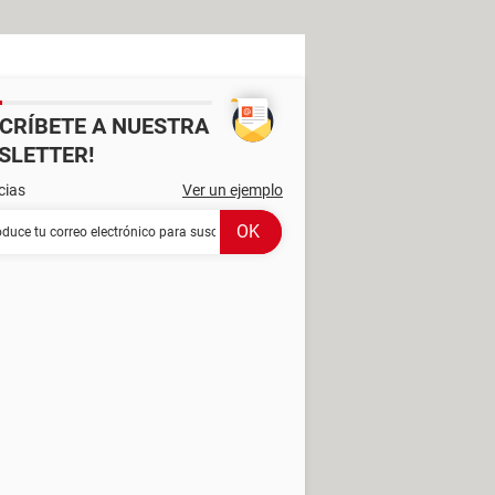
SCRÍBETE A NUESTRA
SLETTER!
cias
Ver un ejemplo