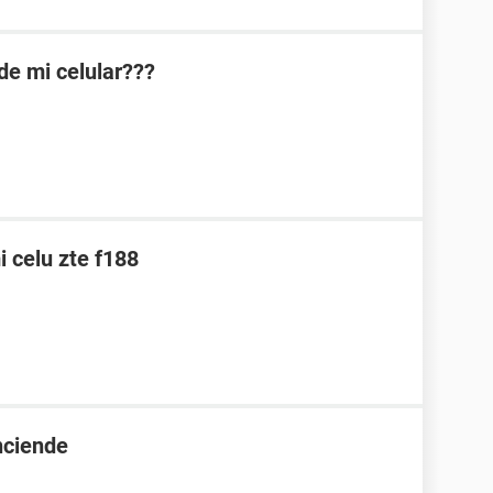
de mi celular???
 celu zte f188
nciende