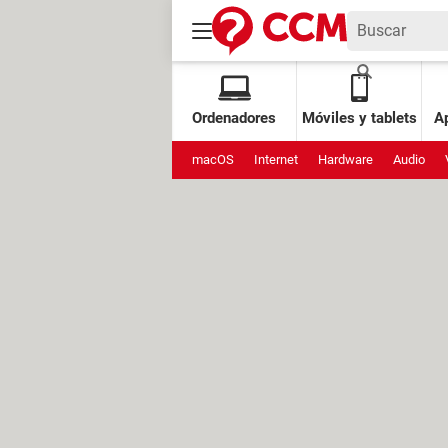
Ordenadores
Móviles y tablets
Ap
macOS
Internet
Hardware
Audio