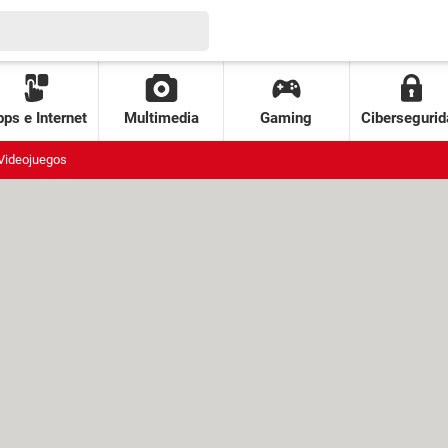
ps e Internet
Multimedia
Gaming
Cibersegurid
Videojuegos