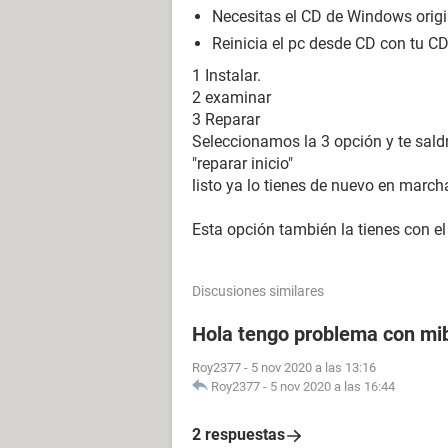
Necesitas el CD de Windows origi
Reinicia el pc desde CD con tu CD
1 Instalar.
2 examinar
3 Reparar
Seleccionamos la 3 opción y te sald
"reparar inicio"
listo ya lo tienes de nuevo en march
Esta opción también la tienes con el
Discusiones similares
Hola tengo problema con mi
Roy2377
-
5 nov 2020 a las 13:16
Roy2377
-
5 nov 2020 a las 16:44
2 respuestas