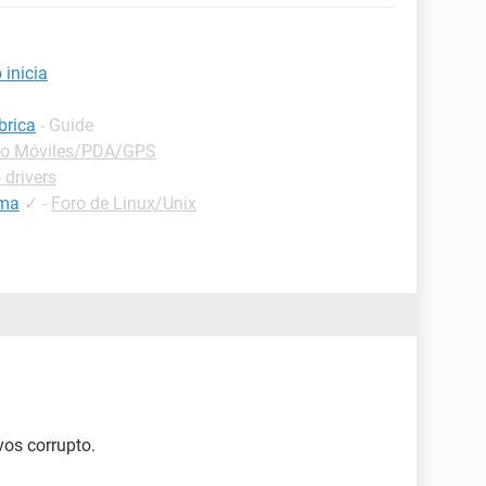
inicia
brica
- Guide
ro Móviles/PDA/GPS
 drivers
ima
✓
-
Foro de Linux/Unix
vos corrupto.