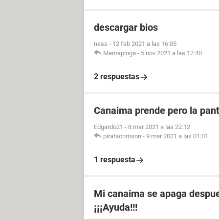
descargar bios
ness
-
12 feb 2021 a las 16:05
Mamapinga
-
5 nov 2021 a las 12:40
2 respuestas
Canaima prende pero la pant
Edgardo21
-
8 mar 2021 a las 22:12
piratacrimson
-
9 mar 2021 a las 01:01
1 respuesta
Mi canaima se apaga despues
¡¡¡Ayuda!!!