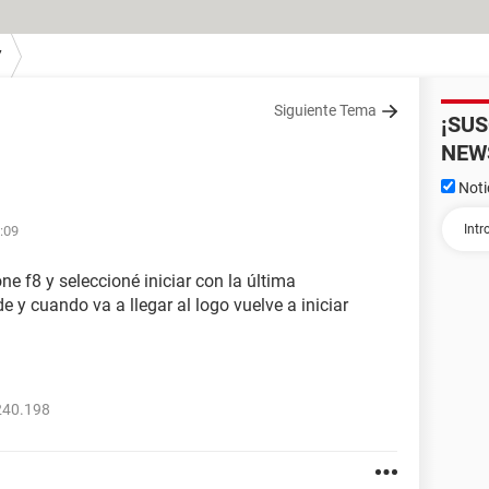
7
Siguiente Tema
¡SU
NEW
Noti
:09
e f8 y seleccioné iniciar con la última
e y cuando va a llegar al logo vuelve a iniciar
240.198