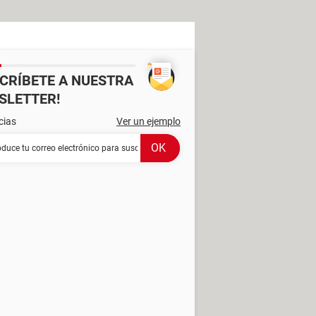
SCRÍBETE A NUESTRA
SLETTER!
cias
Ver un ejemplo