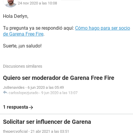
24 nov 2020 a las 10:08
Hola Derlyn,
Tu pregunta ya se respondió aquí:
Cómo hago para ser socio
de Garena Free Fire
.
Suerte, ¡un saludo!
Discusiones similares
Quiero ser moderador de Garena Free Fire
JsBenavides
-
6 jun 2020 a las 05:49
carloslopezjurado
-
9 jun 2020 a las 13:07
1 respuesta
Solicitar ser influencer de Garena
thepercyoficial
-
21 abr 2021 a las 03:51