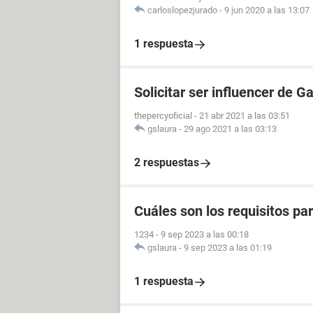
carloslopezjurado
-
9 jun 2020 a las 13:07
1 respuesta
Solicitar ser influencer de G
thepercyoficial
-
21 abr 2021 a las 03:51
gslaura
-
29 ago 2021 a las 03:13
2 respuestas
Cuáles son los requisitos p
1234
-
9 sep 2023 a las 00:18
gslaura
-
9 sep 2023 a las 01:19
1 respuesta