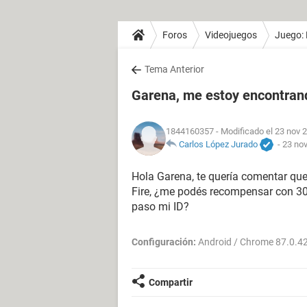
Foros
Videojuegos
Juego: 
Tema Anterior
Garena, me estoy encontran
1844160357
- Modificado el 23 nov 2
Carlos López Jurado
-
23 nov
Hola Garena, te quería comentar qu
Fire, ¿me podés recompensar con 30
paso mi ID?
Configuración:
Android / Chrome 87.0.4
Compartir