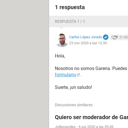
1 respuesta
RESPUESTA 1 / 1
Carlos López Jurado
21.40
23 nov 2020 a las 12:39
Hola,
Nosotros no somos Garena. Puedes p
formulario
.
Suerte, ¡un saludo!
Discusiones similares
Quiero ser moderador de Gar
JsBenavides
-
6 jun 2020 a las 05:49