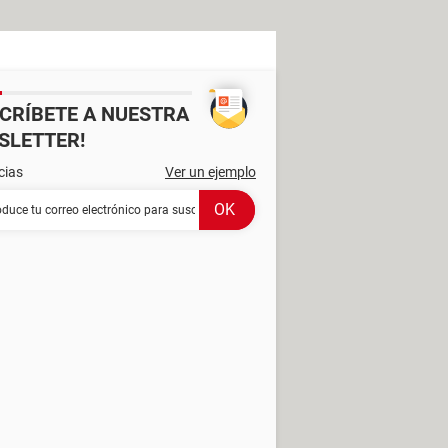
SCRÍBETE A NUESTRA
SLETTER!
cias
Ver un ejemplo