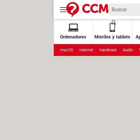
Ordenadores
Móviles y tablets
Ap
macOS
Internet
Hardware
Audio