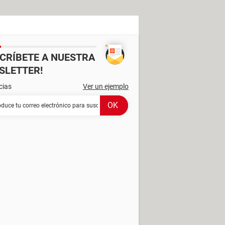
SCRÍBETE A NUESTRA
SLETTER!
cias
Ver un ejemplo