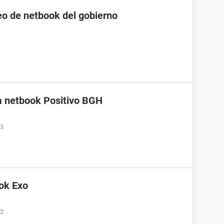
o de netbook del gobierno
a netbook Positivo BGH
33
ok Exo
02