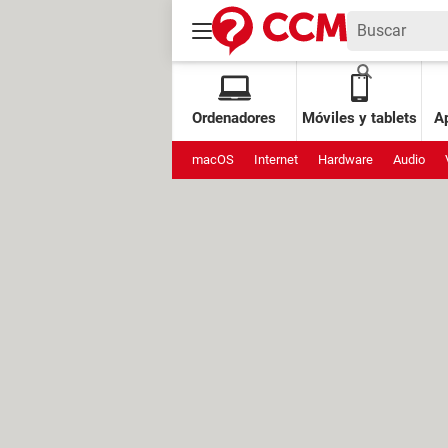
Ordenadores
Móviles y tablets
Ap
macOS
Internet
Hardware
Audio