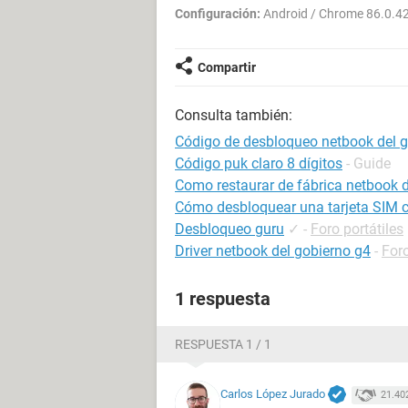
Configuración:
Android / Chrome 86.0.4
Compartir
Consulta también:
Código de desbloqueo netbook del g
Código puk claro 8 dígitos
- Guide
Como restaurar de fábrica netbook 
Cómo desbloquear una tarjeta SIM 
Desbloqueo guru
✓
-
Foro portátiles
Driver netbook del gobierno g4
-
Foro
1 respuesta
RESPUESTA 1 / 1
Carlos López Jurado
21.40