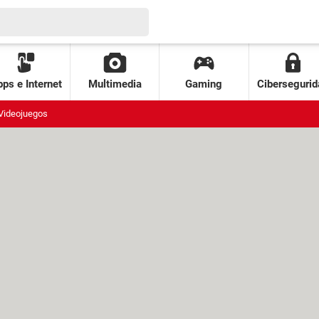
ps e Internet
Multimedia
Gaming
Cibersegurid
Videojuegos