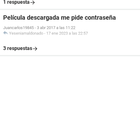
1 respuesta
Película descargada me pide contraseña
Juancarlos19845
-
3 abr 2017 a las 11:22
Yeseniamaldonado
-
17 ene 2023 a las 22:57
3 respuestas