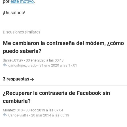
por
este motivo
.
¡Un saludo!
Discusiones similares
Me cambiaron la contraseña del módem, ¿cómo
puedo saberla?
daniel_015rv
-
30 ene 2020 a las 00:48
carloslopezjurado
-
31 ene 2020 a las 17:01
3 respuestas
¿Recuperar la contraseña de Facebook sin
cambiarla?
Montez1010
-
30 ago 2013 a las 07:04
Carlos-vialfa
-
20 mar 2014 a las 05:19