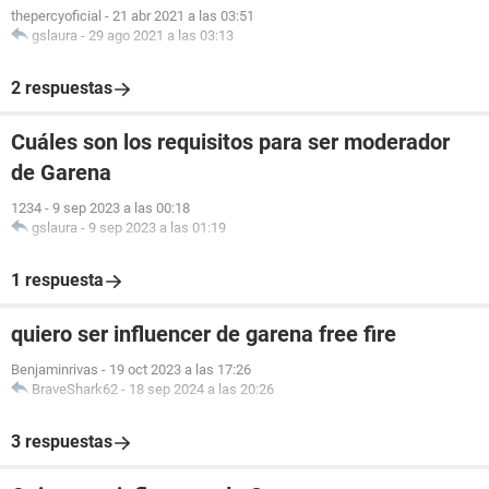
thepercyoficial
-
21 abr 2021 a las 03:51
gslaura
-
29 ago 2021 a las 03:13
2 respuestas
Cuáles son los requisitos para ser moderador
de Garena
1234
-
9 sep 2023 a las 00:18
gslaura
-
9 sep 2023 a las 01:19
1 respuesta
quiero ser influencer de garena free fire
Benjaminrivas
-
19 oct 2023 a las 17:26
BraveShark62
-
18 sep 2024 a las 20:26
3 respuestas