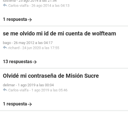
luistena
-
25 ago 2014 a las 21:54
Carlos-vialfa
-
26 ago 2014 a las 04:13
1 respuesta
se me olvido mi id de mi cuenta de wolfteam
bago
-
26 may 2012 a las 04:17
richard
-
24 jun 2020 a las 17:55
13 respuestas
Olvidé mi contraseña de Misión Sucre
delimar
-
1 ago 2019 a las 00:04
Carlos-vialfa
-
1 ago 2019 a las 05:46
1 respuesta