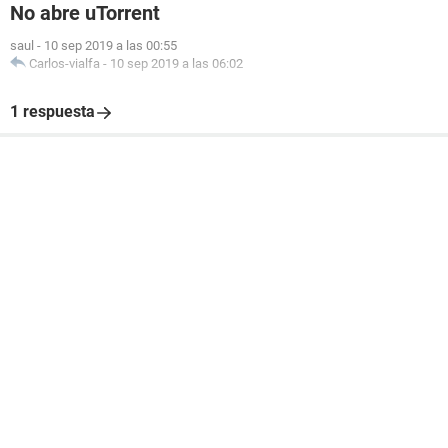
No abre uTorrent
saul
-
10 sep 2019 a las 00:55
Carlos-vialfa
-
10 sep 2019 a las 06:02
1 respuesta