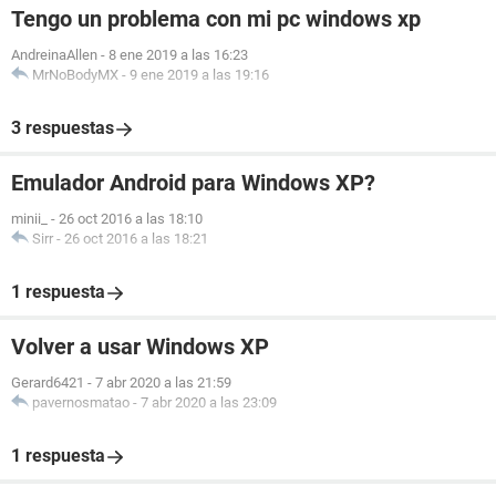
Tengo un problema con mi pc windows xp
AndreinaAllen
-
8 ene 2019 a las 16:23
MrNoBodyMX
-
9 ene 2019 a las 19:16
3 respuestas
Emulador Android para Windows XP?
minii_
-
26 oct 2016 a las 18:10
Sirr
-
26 oct 2016 a las 18:21
1 respuesta
Volver a usar Windows XP
Gerard6421
-
7 abr 2020 a las 21:59
pavernosmatao
-
7 abr 2020 a las 23:09
1 respuesta