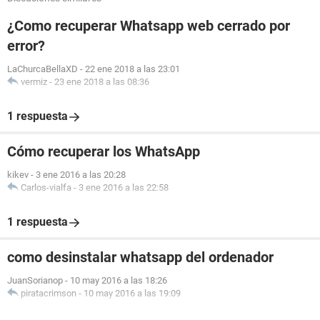
¿Como recuperar Whatsapp web cerrado por
error?
LaChurcaBellaXD
-
22 ene 2018 a las 23:01
vermiz
-
23 ene 2018 a las 08:36
1 respuesta
Cómo recuperar los WhatsApp
kikev
-
3 ene 2016 a las 20:28
Carlos-vialfa
-
3 ene 2016 a las 22:58
1 respuesta
como desinstalar whatsapp del ordenador
JuanSorianop
-
10 may 2016 a las 18:26
piratacrimson
-
10 may 2016 a las 19:09