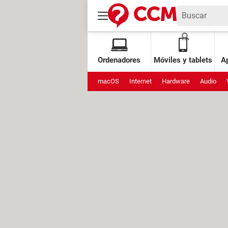
Ordenadores
Móviles y tablets
Ap
macOS
Internet
Hardware
Audio