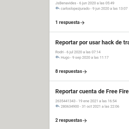
JsBenavides
-
6 jun 2020 a las 05:49
carloslopezjurado
-
9 jun 2020 a las 13:07
1 respuesta
Reportar por usar hack de tr
Rodri
-
6 jul 2020 a las 07:14
Hugo
-
9 sep 2020 a las 11:17
8 respuestas
Reportar cuenta de Free Fire
2635441343
-
19 ene 2021 a las 16:54
280634900
-
31 oct 2021 a las 22:06
2 respuestas