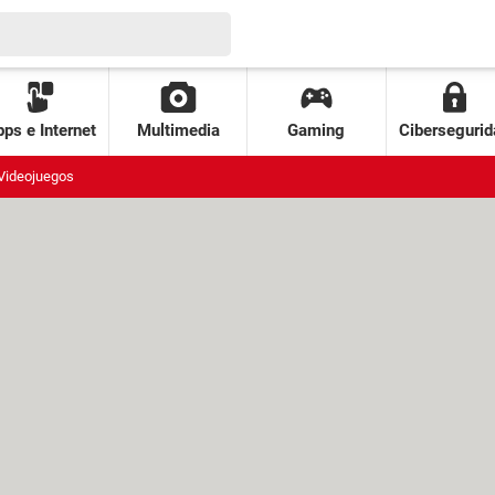
ps e Internet
Multimedia
Gaming
Cibersegurid
Videojuegos