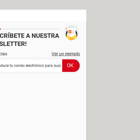
SCRÍBETE A NUESTRA
SLETTER!
cias
Ver un ejemplo