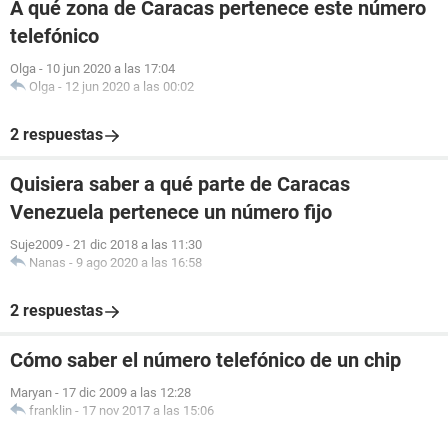
A qué zona de Caracas pertenece este número
telefónico
Olga
-
10 jun 2020 a las 17:04
Olga
-
12 jun 2020 a las 00:02
2 respuestas
Quisiera saber a qué parte de Caracas
Venezuela pertenece un número fijo
Suje2009
-
21 dic 2018 a las 11:30
Nanas
-
9 ago 2020 a las 16:58
2 respuestas
Cómo saber el número telefónico de un chip
Maryan
-
17 dic 2009 a las 12:28
franklin
-
17 nov 2017 a las 15:06