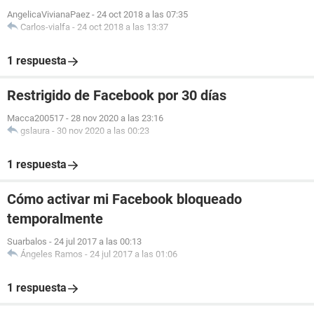
AngelicaVivianaPaez
-
24 oct 2018 a las 07:35
Carlos-vialfa
-
24 oct 2018 a las 13:37
1 respuesta
Restrigido de Facebook por 30 días
Macca200517
-
28 nov 2020 a las 23:16
gslaura
-
30 nov 2020 a las 00:23
1 respuesta
Cómo activar mi Facebook bloqueado
temporalmente
Suarbalos
-
24 jul 2017 a las 00:13
Ángeles Ramos
-
24 jul 2017 a las 01:06
1 respuesta