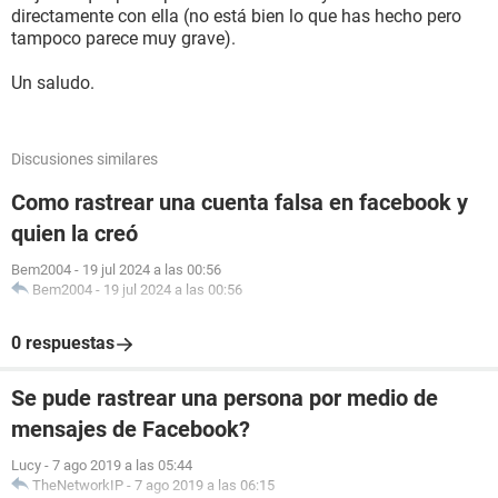
directamente con ella (no está bien lo que has hecho pero
tampoco parece muy grave).
Un saludo.
Discusiones similares
Como rastrear una cuenta falsa en facebook y
quien la creó
Bem2004
-
19 jul 2024 a las 00:56
Bem2004
-
19 jul 2024 a las 00:56
0 respuestas
Se pude rastrear una persona por medio de
mensajes de Facebook?
Lucy
-
7 ago 2019 a las 05:44
TheNetworkIP
-
7 ago 2019 a las 06:15