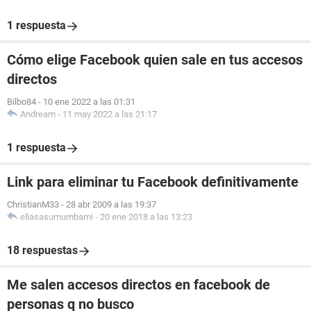
1 respuesta
Cómo elige Facebook quien sale en tus accesos
directos
Bilbo84
-
10 ene 2022 a las 01:31
Andream
-
11 may 2022 a las 21:17
1 respuesta
Link para eliminar tu Facebook definitivamente
ChristianM33
-
28 abr 2009 a las 19:37
eliasasumumbami
-
20 ene 2018 a las 13:23
18 respuestas
Me salen accesos directos en facebook de
personas q no busco