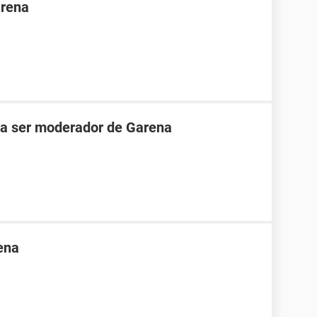
arena
ara ser moderador de Garena
ena