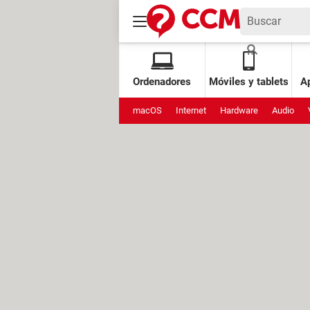
Ordenadores
Móviles y tablets
Ap
macOS
Internet
Hardware
Audio