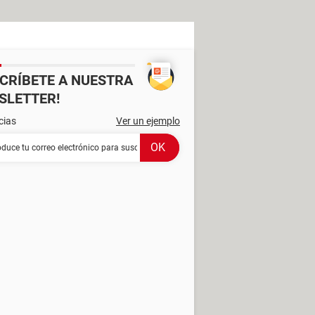
SCRÍBETE A NUESTRA
SLETTER!
cias
Ver un ejemplo