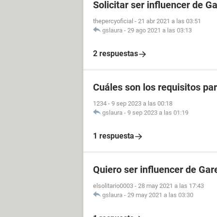
Solicitar ser influencer de G
thepercyoficial
-
21 abr 2021 a las 03:51
gslaura
-
29 ago 2021 a las 03:13
2 respuestas
Cuáles son los requisitos p
1234
-
9 sep 2023 a las 00:18
gslaura
-
9 sep 2023 a las 01:19
1 respuesta
Quiero ser influencer de Gar
elsolitario0003
-
28 may 2021 a las 17:43
gslaura
-
29 may 2021 a las 03:30